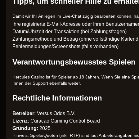
Tipps, um schneller Hilfe zu erhalt
Damit wir Ihr Anliegen im Live-Chat zügig bearbeiten können, hal
Ihre registrierte E-Mail-Adresse oder Ihren Benutzername
Datum/Uhrzeit der Transaktion (bei Zahlungsfragen)
Zahlungsmethode und Betrag (ohne vollständige Kartenda
Fehlermeldungen/Screenshots (falls vorhanden)
Verantwortungsbewusstes Spielen
Hercules Casino ist für Spieler ab 18 Jahren. Wenn Sie eine Spi
Ihnen der Support ebenfalls weiter.
Rechtliche Informationen
Betreiber:
Versus Odds B.V.
Lizenz:
Curacao Gaming Control Board
Gründung:
2025
Hinweis: Spiele/Quoten (inkl. RTP) sind laut Anbieterangaben ni