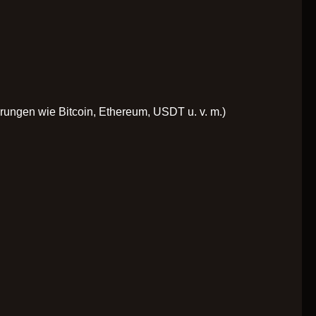
rungen wie Bitcoin, Ethereum, USDT u. v. m.)