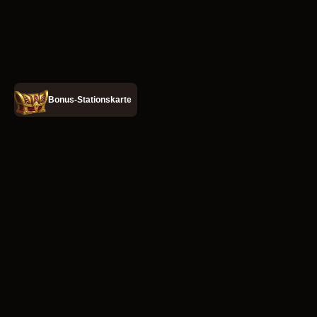
Bonus-Stationskarte
Allgemein
Casino
Sport
Live Casino